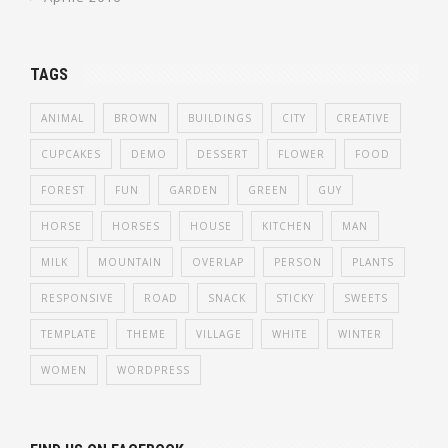
TAGS
ANIMAL
BROWN
BUILDINGS
CITY
CREATIVE
CUPCAKES
DEMO
DESSERT
FLOWER
FOOD
FOREST
FUN
GARDEN
GREEN
GUY
HORSE
HORSES
HOUSE
KITCHEN
MAN
MILK
MOUNTAIN
OVERLAP
PERSON
PLANTS
RESPONSIVE
ROAD
SNACK
STICKY
SWEETS
TEMPLATE
THEME
VILLAGE
WHITE
WINTER
WOMEN
WORDPRESS