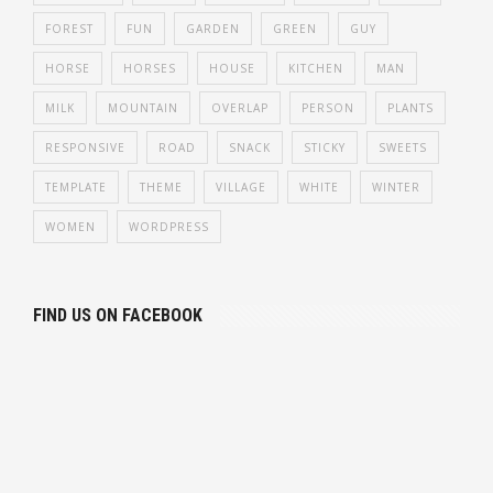
FOREST
FUN
GARDEN
GREEN
GUY
HORSE
HORSES
HOUSE
KITCHEN
MAN
MILK
MOUNTAIN
OVERLAP
PERSON
PLANTS
RESPONSIVE
ROAD
SNACK
STICKY
SWEETS
TEMPLATE
THEME
VILLAGE
WHITE
WINTER
WOMEN
WORDPRESS
FIND US ON FACEBOOK