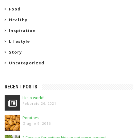
Food
Healthy
Inspiration
Lifestyle
Story
Uncategorized
RECENT POSTS
Hello world!
Febbraio 26, 2021
Potatoes
Giugno 9, 2016
3 Easy tip for getting kids to eat more greens!