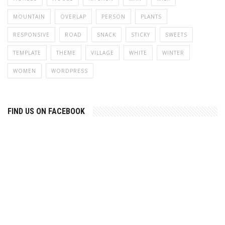
MOUNTAIN
OVERLAP
PERSON
PLANTS
RESPONSIVE
ROAD
SNACK
STICKY
SWEETS
TEMPLATE
THEME
VILLAGE
WHITE
WINTER
WOMEN
WORDPRESS
FIND US ON FACEBOOK