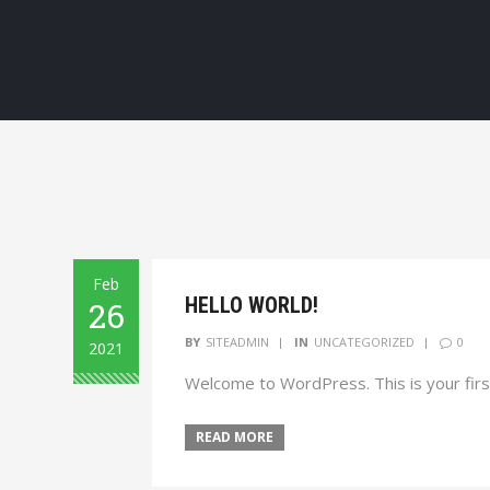
Feb
HELLO WORLD!
26
0
BY
SITEADMIN
IN
UNCATEGORIZED
2021
Welcome to WordPress. This is your first 
READ MORE