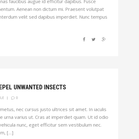
enas faucibus augue id efficitur dapibus. Fusce
entum. Aenean non dictum mi. Praesent volutpat
 interdum velit sed dapibus imperdiet. Nunc tempus
REPEL UNWANTED INSECTS
0
YLE
etus, nec cursus justo ultrices sit amet. In iaculis
are urna varius ut. Cras at imperdiet quam. Ut id odio
ehicula nunc, eget efficitur sem vestibulum nec.
em, […]