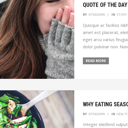
QUOTE OF THE DAY
BY
SITEADMIN
IN
STORY
Quisque ac facilisis nib
amet est placerat, elei
eget arcu varius feugi
dolor pulvinar non. Nu
READ MORE
WHY EATING SEASO
BY
SITEADMIN
IN
HEALT
Integer eleifend vulput