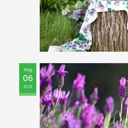
Mag
06
2016