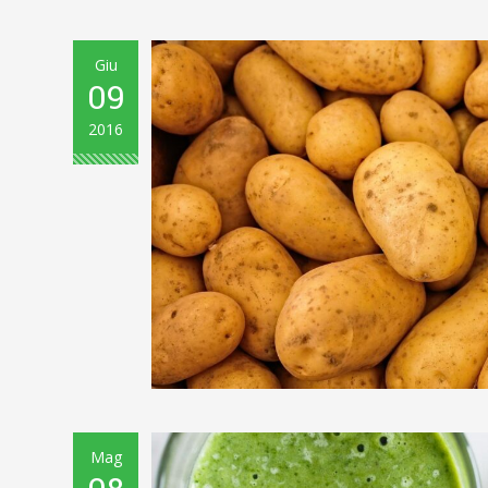
Giu
09
2016
Mag