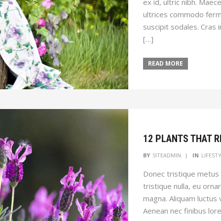
ex id, ultric nibh. Maec
ultrices commodo ferm
suscipit sodales. Cras
[…]
READ MORE
12 PLANTS THAT 
BY
SITEADMIN
IN
LIFEST
Donec tristique metus m
tristique nulla, eu orn
magna. Aliquam luctus v
Aenean nec finibus lor