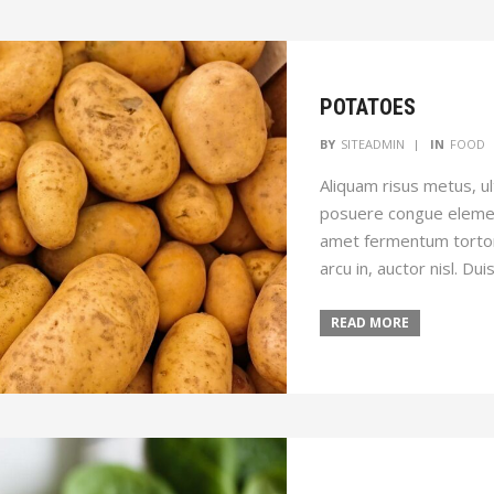
POTATOES
BY
SITEADMIN
IN
FOOD
Aliquam risus metus, ult
posuere congue elemen
amet fermentum tortor 
arcu in, auctor nisl. Du
READ MORE