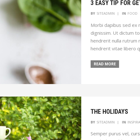
3 EASY TIP FOR G
BY
SITEADMIN
IN
FOOD
Morbi dapibus sed ex n
dignissim. Ut dictum tor
hendrerit nulla rutrum 
hendrerit vitae libero 
READ MORE
THE HOLIDAYS
BY
SITEADMIN
IN
INSPIR
Semper purus vel, cur