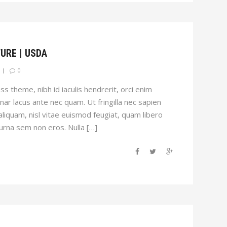
URE | USDA
0
s theme, nibh id iaculis hendrerit, orci enim
inar lacus ante nec quam. Ut fringilla nec sapien
 aliquam, nisl vitae euismod feugiat, quam libero
 urna sem non eros. Nulla […]