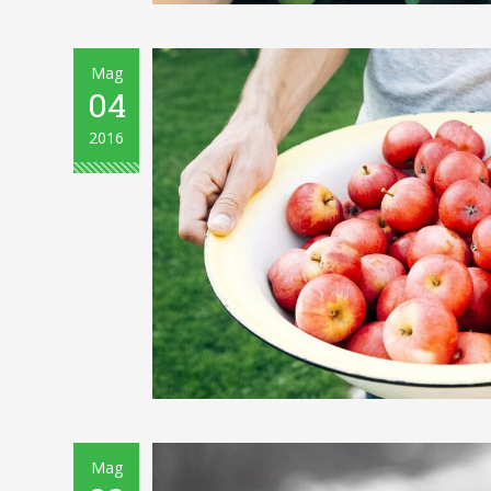
Mag
04
2016
Mag