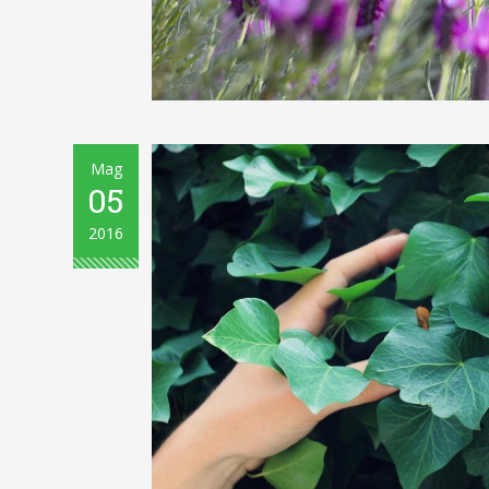
Mag
05
2016