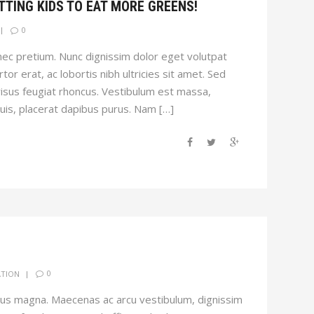
ETTING KIDS TO EAT MORE GREENS!
0
ec pretium. Nunc dignissim dolor eget volutpat
tor erat, ac lobortis nibh ultricies sit amet. Sed
risus feugiat rhoncus. Vestibulum est massa,
quis, placerat dapibus purus. Nam […]
0
ATION
sus magna. Maecenas ac arcu vestibulum, dignissim