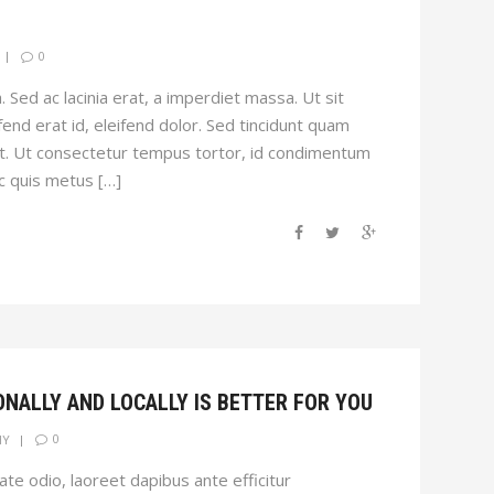
0
h. Sed ac lacinia erat, a imperdiet massa. Ut sit
fend erat id, eleifend dolor. Sed tincidunt quam
at. Ut consectetur tempus tortor, id condimentum
nc quis metus […]
NALLY AND LOCALLY IS BETTER FOR YOU
0
HY
ate odio, laoreet dapibus ante efficitur