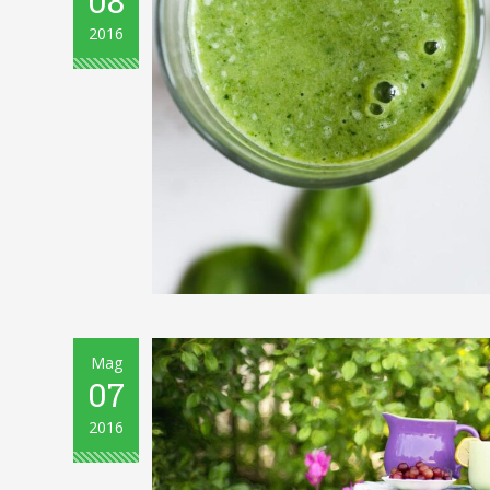
08
2016
Mag
07
2016