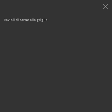
Ravioli di carne alla griglia
Shop
/
Menù
/
Menù - Iper Monza
/ Ravioli di carne alla
griglia