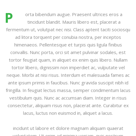
P
orta bibendum augue. Praesent ultrices eros a
tincidunt blandit. Mauris libero est, placerat a
fermentum ut, volutpat nec nisi. Class aptent taciti sociosqu
ad litora torquent per conubia nostra, per inceptos
himenaeos. Pellentesque et turpis quis ligula finibus
convallis. Nunc porta, orci sit amet pulvinar sodales, est
tortor feugiat quam, in aliquet ex enim quis libero. Nullam
tortor libero, dignissim non imperdiet ac, vulputate vel
neque. Morbi at nisi risus. Interdum et malesuada fames ac
ante ipsum primis in faucibus. Nunc gravida suscipit nibh id
fringilla. In feugiat lectus massa, semper condimentum lacus
vestibulum quis. Nunc ac accumsan diam. Integer in risus
consectetur, aliquam risus non, placerat ante. Curabitur ex
lacus, luctus non euismod in, aliquet a lacus.
incidunt ut labore et dolore magnam aliquam quaerat
voluptatem. Ut enim ad minima veniam, quis nostrum