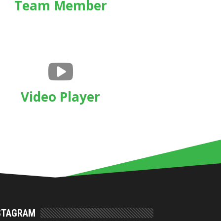
Team Member
Video Player
STAGRAM