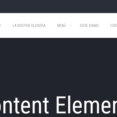
E
LA NOSTRA FILOSOFIA
MENÙ
DOVE SIAMO
CON
ntent Eleme